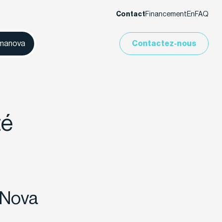
Contact
Financement
En
FAQ
imanova
Contactez-nous
té
maNova