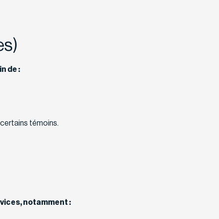
es)
n de :
 certains témoins.
ervices, notamment :