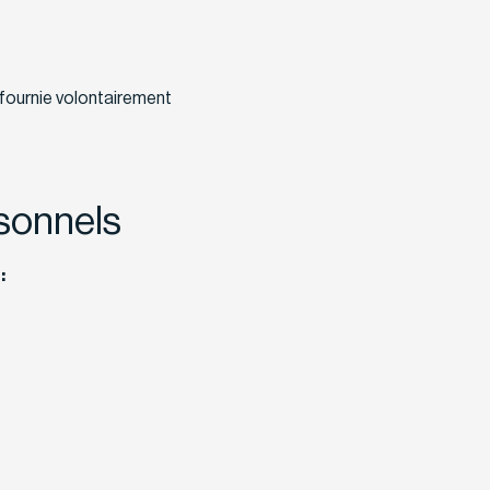
n fournie volontairement
rsonnels
: