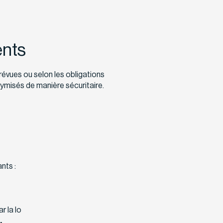
ents
évues ou selon les obligations
ymisés de manière sécuritaire.
nts :
r la lo
.